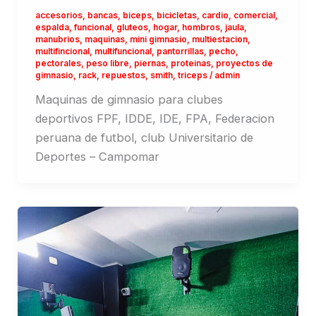
accesorios
,
bancas
,
biceps
,
bicicletas
,
cardio
,
comercial
,
espalda
,
funcional
,
gluteos
,
hogar
,
hombros
,
jaula
,
manubrios
,
maquinas
,
mini gimnasio
,
multiestacion
,
multifincional
,
multifuncional
,
pantorrillas
,
pecho
,
pectorales
,
peso libre
,
piernas
,
proteinas
,
proyectos de
gimnasio
,
rack
,
repuestos
,
smith
,
triceps
/
admin
Maquinas de gimnasio para clubes
deportivos FPF, IDDE, IDE, FPA, Federacion
peruana de futbol, club Universitario de
Deportes – Campomar