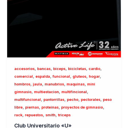
,
,
,
,
,
accesorios
bancas
biceps
bicicletas
cardio
,
,
,
,
,
comercial
espalda
funcional
gluteos
hogar
,
,
,
,
hombros
jaula
manubrios
maquinas
mini
,
,
,
gimnasio
multiestacion
multifincional
,
,
,
,
multifuncional
pantorrillas
pecho
pectorales
peso
,
,
,
,
libre
piernas
proteinas
proyectos de gimnasio
,
,
,
rack
repuestos
smith
triceps
Club Universitario «U»