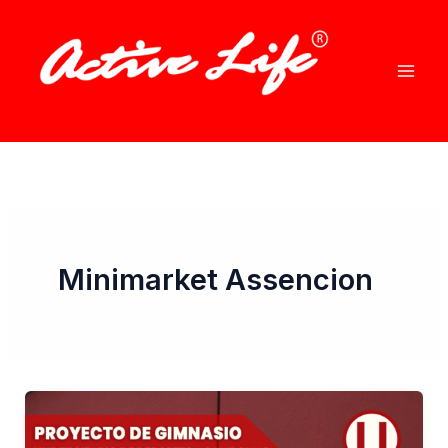
Ir
al
contenido
Minimarket Assencion