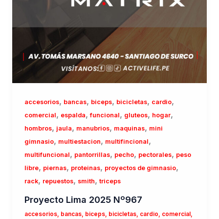
,
,
,
,
,
accesorios
bancas
biceps
bicicletas
cardio
,
,
,
,
,
comercial
espalda
funcional
gluteos
hogar
,
,
,
,
hombros
jaula
manubrios
maquinas
mini
,
,
,
gimnasio
multiestacion
multifincional
,
,
,
,
multifuncional
pantorrillas
pecho
pectorales
peso
,
,
,
,
libre
piernas
proteinas
proyectos de gimnasio
,
,
,
rack
repuestos
smith
triceps
Proyecto Lima 2025 Nº967
accesorios
,
bancas
,
biceps
,
bicicletas
,
cardio
,
comercial
,