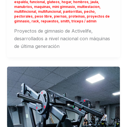
espalda
,
funcional
,
gluteos
,
hogar
,
hombros
,
jaula
,
manubrios
,
maquinas
,
mini gimnasio
,
multiestacion
,
multifincional
,
multifuncional
,
pantorrillas
,
pecho
,
pectorales
,
peso libre
,
piernas
,
proteinas
,
proyectos de
gimnasio
,
rack
,
repuestos
,
smith
,
triceps
/
admin
Proyectos de gimnasio de Activelife,
desarrollados a nivel nacional con máquinas
de última generación