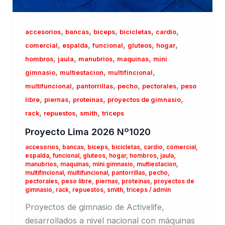
,
,
,
,
,
accesorios
bancas
biceps
bicicletas
cardio
,
,
,
,
,
comercial
espalda
funcional
gluteos
hogar
,
,
,
,
hombros
jaula
manubrios
maquinas
mini
,
,
,
gimnasio
multiestacion
multifincional
,
,
,
,
multifuncional
pantorrillas
pecho
pectorales
peso
,
,
,
,
libre
piernas
proteinas
proyectos de gimnasio
,
,
,
rack
repuestos
smith
triceps
Proyecto Lima 2026 Nº1020
accesorios
,
bancas
,
biceps
,
bicicletas
,
cardio
,
comercial
,
espalda
,
funcional
,
gluteos
,
hogar
,
hombros
,
jaula
,
manubrios
,
maquinas
,
mini gimnasio
,
multiestacion
,
multifincional
,
multifuncional
,
pantorrillas
,
pecho
,
pectorales
,
peso libre
,
piernas
,
proteinas
,
proyectos de
gimnasio
,
rack
,
repuestos
,
smith
,
triceps
/
admin
Proyectos de gimnasio de Activelife,
desarrollados a nivel nacional con máquinas