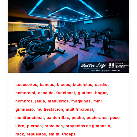
,
,
,
,
,
accesorios
bancas
biceps
bicicletas
cardio
,
,
,
,
,
comercial
espalda
funcional
gluteos
hogar
,
,
,
,
hombros
jaula
manubrios
maquinas
mini
,
,
,
gimnasio
multiestacion
multifincional
,
,
,
,
multifuncional
pantorrillas
pecho
pectorales
peso
,
,
,
,
libre
piernas
proteinas
proyectos de gimnasio
,
,
,
rack
repuestos
smith
triceps