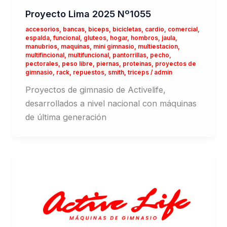
Proyecto Lima 2025 Nº1055
accesorios
,
bancas
,
biceps
,
bicicletas
,
cardio
,
comercial
,
espalda
,
funcional
,
gluteos
,
hogar
,
hombros
,
jaula
,
manubrios
,
maquinas
,
mini gimnasio
,
multiestacion
,
multifincional
,
multifuncional
,
pantorrillas
,
pecho
,
pectorales
,
peso libre
,
piernas
,
proteinas
,
proyectos de
gimnasio
,
rack
,
repuestos
,
smith
,
triceps
/
admin
Proyectos de gimnasio de Activelife,
desarrollados a nivel nacional con máquinas
de última generación