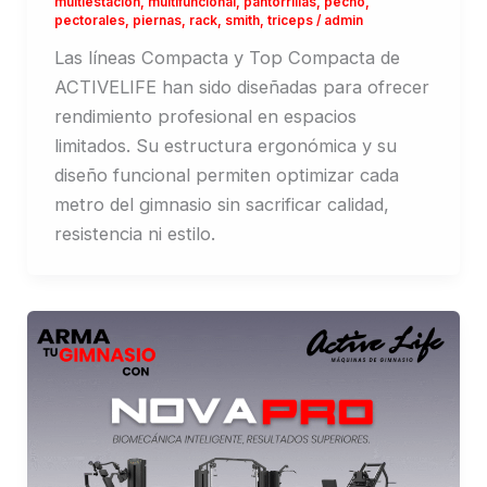
multiestacion
,
multifuncional
,
pantorrillas
,
pecho
,
pectorales
,
piernas
,
rack
,
smith
,
triceps
/
admin
Las líneas Compacta y Top Compacta de
ACTIVELIFE han sido diseñadas para ofrecer
rendimiento profesional en espacios
limitados. Su estructura ergonómica y su
diseño funcional permiten optimizar cada
metro del gimnasio sin sacrificar calidad,
resistencia ni estilo.