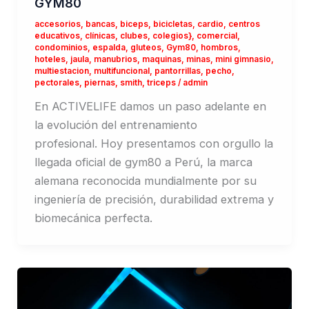
GYM80
accesorios
,
bancas
,
biceps
,
bicicletas
,
cardio
,
centros
educativos
,
clínicas
,
clubes
,
colegios}
,
comercial
,
condominios
,
espalda
,
gluteos
,
Gym80
,
hombros
,
hoteles
,
jaula
,
manubrios
,
maquinas
,
minas
,
mini gimnasio
,
multiestacion
,
multifuncional
,
pantorrillas
,
pecho
,
pectorales
,
piernas
,
smith
,
triceps
/
admin
En ACTIVELIFE damos un paso adelante en
la evolución del entrenamiento
profesional. Hoy presentamos con orgullo la
llegada oficial de gym80 a Perú, la marca
alemana reconocida mundialmente por su
ingeniería de precisión, durabilidad extrema y
biomecánica perfecta.