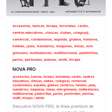
,
,
,
,
,
accesorios
bancas
biceps
bicicletas
cardio
,
,
,
,
centros educativos
clínicas
clubes
colegios}
,
,
,
,
,
comercial
condominios
espalda
gluteos
hombros
,
,
,
,
,
hoteles
jaula
manubrios
maquinas
minas
mini
,
,
,
,
gimnasio
multiestacion
multifuncional
pantorrillas
,
,
,
,
pecho
pectorales
piernas
smith
triceps
NOVA PRO
accesorios
,
bancas
,
biceps
,
bicicletas
,
cardio
,
centros
educativos
,
clínicas
,
clubes
,
colegios}
,
comercial
,
condominios
,
espalda
,
gluteos
,
hombros
,
hoteles
,
jaula
,
manubrios
,
maquinas
,
minas
,
mini gimnasio
,
multiestacion
,
multifuncional
,
pantorrillas
,
pecho
,
pectorales
,
piernas
,
smith
,
triceps
/
admin
Descubre NOVA PRO, la línea premium de