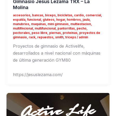
Gimnasio Jesus Lezama TRX – La
Molina
accesorios
,
bancas
,
biceps
,
bicicletas
,
cardio
,
comercial
,
espalda
,
funcional
,
gluteos
,
hogar
,
hombros
,
jaula
,
manubrios
,
maquinas
,
mini gimnasio
,
multiestacion
,
multifincional
,
multifuncional
,
pantorrillas
,
pecho
,
pectorales
,
peso libre
,
piernas
,
proteinas
,
proyectos de
gimnasio
,
rack
,
repuestos
,
smith
,
triceps
/
admin
Proyectos de gimnasio de Activelife,
desarrollados a nivel nacional con máquinas
de última generación GYM80
https://jesuslezama.com/