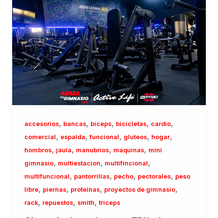
,
,
,
,
,
accesorios
bancas
biceps
bicicletas
cardio
,
,
,
,
,
comercial
espalda
funcional
gluteos
hogar
,
,
,
,
hombros
jaula
manubrios
maquinas
mini
,
,
,
gimnasio
multiestacion
multifincional
,
,
,
,
multifuncional
pantorrillas
pecho
pectorales
peso
,
,
,
,
libre
piernas
proteinas
proyectos de gimnasio
,
,
,
rack
repuestos
smith
triceps