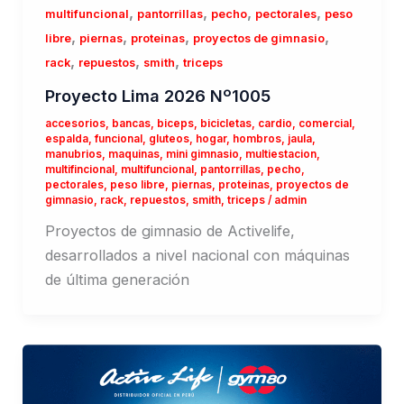
,
,
,
,
multifuncional
pantorrillas
pecho
pectorales
peso
,
,
,
,
libre
piernas
proteinas
proyectos de gimnasio
,
,
,
rack
repuestos
smith
triceps
Proyecto Lima 2026 Nº1005
accesorios
,
bancas
,
biceps
,
bicicletas
,
cardio
,
comercial
,
espalda
,
funcional
,
gluteos
,
hogar
,
hombros
,
jaula
,
manubrios
,
maquinas
,
mini gimnasio
,
multiestacion
,
multifincional
,
multifuncional
,
pantorrillas
,
pecho
,
pectorales
,
peso libre
,
piernas
,
proteinas
,
proyectos de
gimnasio
,
rack
,
repuestos
,
smith
,
triceps
/
admin
Proyectos de gimnasio de Activelife,
desarrollados a nivel nacional con máquinas
de última generación