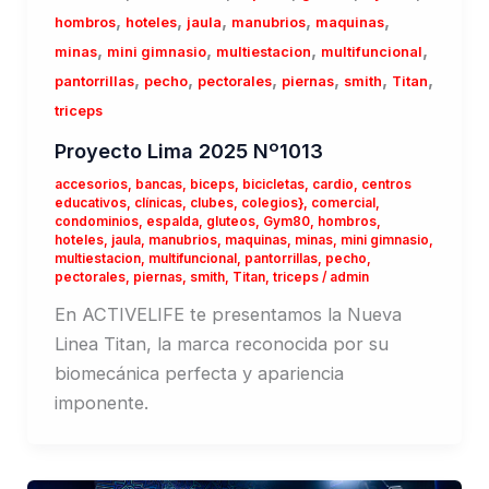
,
,
,
,
,
hombros
hoteles
jaula
manubrios
maquinas
,
,
,
,
minas
mini gimnasio
multiestacion
multifuncional
,
,
,
,
,
,
pantorrillas
pecho
pectorales
piernas
smith
Titan
triceps
Proyecto Lima 2025 Nº1013
accesorios
,
bancas
,
biceps
,
bicicletas
,
cardio
,
centros
educativos
,
clínicas
,
clubes
,
colegios}
,
comercial
,
condominios
,
espalda
,
gluteos
,
Gym80
,
hombros
,
hoteles
,
jaula
,
manubrios
,
maquinas
,
minas
,
mini gimnasio
,
multiestacion
,
multifuncional
,
pantorrillas
,
pecho
,
pectorales
,
piernas
,
smith
,
Titan
,
triceps
/
admin
En ACTIVELIFE te presentamos la Nueva
Linea Titan, la marca reconocida por su
biomecánica perfecta y apariencia
imponente.