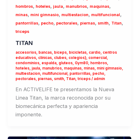
,
,
,
,
,
hombros
hoteles
jaula
manubrios
maquinas
,
,
,
,
minas
mini gimnasio
multiestacion
multifuncional
,
,
,
,
,
,
pantorrillas
pecho
pectorales
piernas
smith
Titan
triceps
TITAN
accesorios
,
bancas
,
biceps
,
bicicletas
,
cardio
,
centros
educativos
,
clínicas
,
clubes
,
colegios}
,
comercial
,
condominios
,
espalda
,
gluteos
,
Gym80
,
hombros
,
hoteles
,
jaula
,
manubrios
,
maquinas
,
minas
,
mini gimnasio
,
multiestacion
,
multifuncional
,
pantorrillas
,
pecho
,
pectorales
,
piernas
,
smith
,
Titan
,
triceps
/
admin
En ACTIVELIFE te presentamos la Nueva
Linea Titan, la marca reconocida por su
biomecánica perfecta y apariencia
imponente.