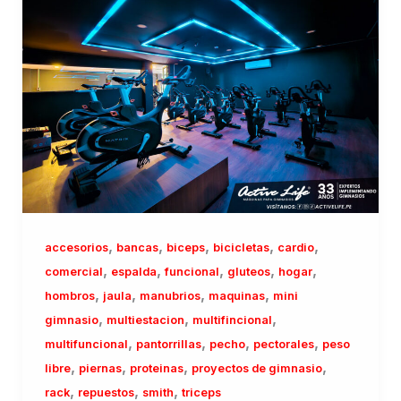
,
,
,
,
,
accesorios
bancas
biceps
bicicletas
cardio
,
,
,
,
,
comercial
espalda
funcional
gluteos
hogar
,
,
,
,
hombros
jaula
manubrios
maquinas
mini
,
,
,
gimnasio
multiestacion
multifincional
,
,
,
,
multifuncional
pantorrillas
pecho
pectorales
peso
,
,
,
,
libre
piernas
proteinas
proyectos de gimnasio
,
,
,
rack
repuestos
smith
triceps