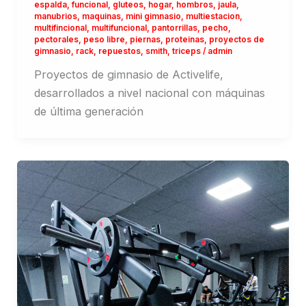
espalda
,
funcional
,
gluteos
,
hogar
,
hombros
,
jaula
,
manubrios
,
maquinas
,
mini gimnasio
,
multiestacion
,
multifincional
,
multifuncional
,
pantorrillas
,
pecho
,
pectorales
,
peso libre
,
piernas
,
proteinas
,
proyectos de
gimnasio
,
rack
,
repuestos
,
smith
,
triceps
/
admin
Proyectos de gimnasio de Activelife,
desarrollados a nivel nacional con máquinas
de última generación