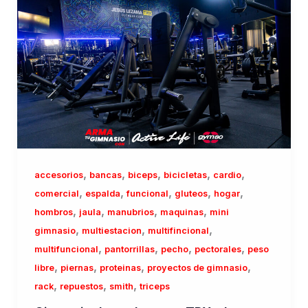
,
,
,
,
,
accesorios
bancas
biceps
bicicletas
cardio
,
,
,
,
,
comercial
espalda
funcional
gluteos
hogar
,
,
,
,
hombros
jaula
manubrios
maquinas
mini
,
,
,
gimnasio
multiestacion
multifincional
,
,
,
,
multifuncional
pantorrillas
pecho
pectorales
peso
,
,
,
,
libre
piernas
proteinas
proyectos de gimnasio
,
,
,
rack
repuestos
smith
triceps