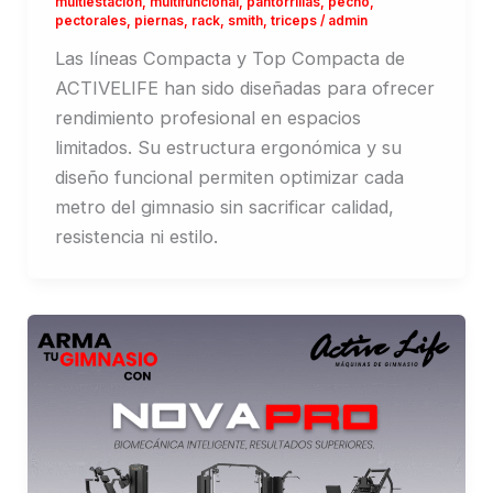
multiestacion
,
multifuncional
,
pantorrillas
,
pecho
,
pectorales
,
piernas
,
rack
,
smith
,
triceps
/
admin
Las líneas Compacta y Top Compacta de
ACTIVELIFE han sido diseñadas para ofrecer
rendimiento profesional en espacios
limitados. Su estructura ergonómica y su
diseño funcional permiten optimizar cada
metro del gimnasio sin sacrificar calidad,
resistencia ni estilo.