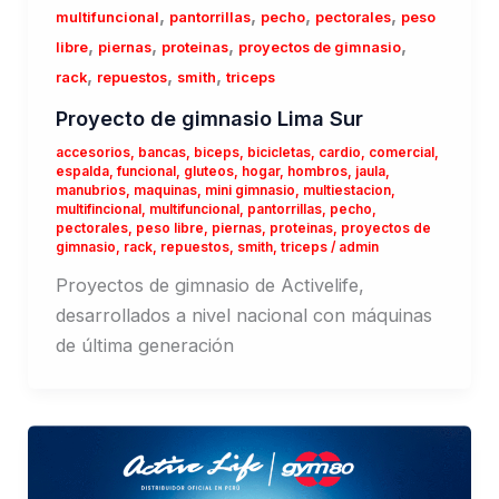
,
,
,
,
multifuncional
pantorrillas
pecho
pectorales
peso
,
,
,
,
libre
piernas
proteinas
proyectos de gimnasio
,
,
,
rack
repuestos
smith
triceps
Proyecto de gimnasio Lima Sur
accesorios
,
bancas
,
biceps
,
bicicletas
,
cardio
,
comercial
,
espalda
,
funcional
,
gluteos
,
hogar
,
hombros
,
jaula
,
manubrios
,
maquinas
,
mini gimnasio
,
multiestacion
,
multifincional
,
multifuncional
,
pantorrillas
,
pecho
,
pectorales
,
peso libre
,
piernas
,
proteinas
,
proyectos de
gimnasio
,
rack
,
repuestos
,
smith
,
triceps
/
admin
Proyectos de gimnasio de Activelife,
desarrollados a nivel nacional con máquinas
de última generación