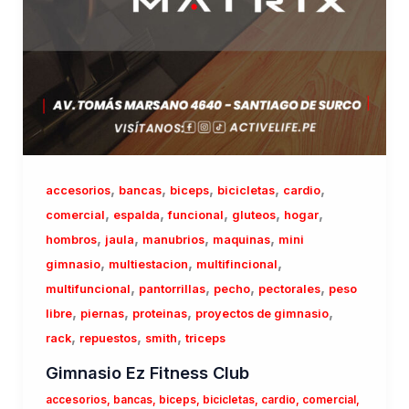
,
,
,
,
,
accesorios
bancas
biceps
bicicletas
cardio
,
,
,
,
,
comercial
espalda
funcional
gluteos
hogar
,
,
,
,
hombros
jaula
manubrios
maquinas
mini
,
,
,
gimnasio
multiestacion
multifincional
,
,
,
,
multifuncional
pantorrillas
pecho
pectorales
peso
,
,
,
,
libre
piernas
proteinas
proyectos de gimnasio
,
,
,
rack
repuestos
smith
triceps
Gimnasio Ez Fitness Club
accesorios
,
bancas
,
biceps
,
bicicletas
,
cardio
,
comercial
,