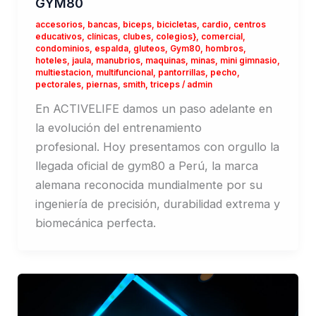
GYM80
accesorios
,
bancas
,
biceps
,
bicicletas
,
cardio
,
centros
educativos
,
clínicas
,
clubes
,
colegios}
,
comercial
,
condominios
,
espalda
,
gluteos
,
Gym80
,
hombros
,
hoteles
,
jaula
,
manubrios
,
maquinas
,
minas
,
mini gimnasio
,
multiestacion
,
multifuncional
,
pantorrillas
,
pecho
,
pectorales
,
piernas
,
smith
,
triceps
/
admin
En ACTIVELIFE damos un paso adelante en
la evolución del entrenamiento
profesional. Hoy presentamos con orgullo la
llegada oficial de gym80 a Perú, la marca
alemana reconocida mundialmente por su
ingeniería de precisión, durabilidad extrema y
biomecánica perfecta.