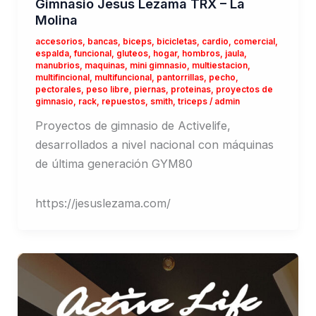
Gimnasio Jesus Lezama TRX – La
Molina
accesorios
,
bancas
,
biceps
,
bicicletas
,
cardio
,
comercial
,
espalda
,
funcional
,
gluteos
,
hogar
,
hombros
,
jaula
,
manubrios
,
maquinas
,
mini gimnasio
,
multiestacion
,
multifincional
,
multifuncional
,
pantorrillas
,
pecho
,
pectorales
,
peso libre
,
piernas
,
proteinas
,
proyectos de
gimnasio
,
rack
,
repuestos
,
smith
,
triceps
/
admin
Proyectos de gimnasio de Activelife,
desarrollados a nivel nacional con máquinas
de última generación GYM80
https://jesuslezama.com/