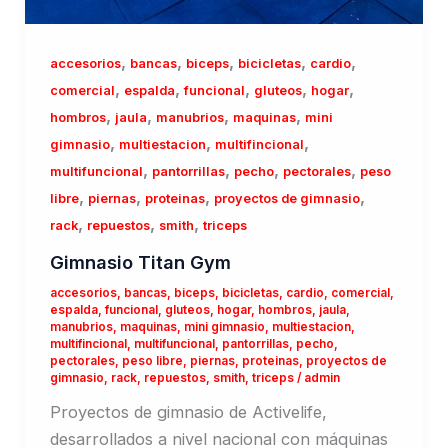
,
,
,
,
,
accesorios
bancas
biceps
bicicletas
cardio
,
,
,
,
,
comercial
espalda
funcional
gluteos
hogar
,
,
,
,
hombros
jaula
manubrios
maquinas
mini
,
,
,
gimnasio
multiestacion
multifincional
,
,
,
,
multifuncional
pantorrillas
pecho
pectorales
peso
,
,
,
,
libre
piernas
proteinas
proyectos de gimnasio
,
,
,
rack
repuestos
smith
triceps
Gimnasio Titan Gym
accesorios
,
bancas
,
biceps
,
bicicletas
,
cardio
,
comercial
,
espalda
,
funcional
,
gluteos
,
hogar
,
hombros
,
jaula
,
manubrios
,
maquinas
,
mini gimnasio
,
multiestacion
,
multifincional
,
multifuncional
,
pantorrillas
,
pecho
,
pectorales
,
peso libre
,
piernas
,
proteinas
,
proyectos de
gimnasio
,
rack
,
repuestos
,
smith
,
triceps
/
admin
Proyectos de gimnasio de Activelife,
desarrollados a nivel nacional con máquinas