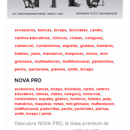
,
,
,
,
,
accesorios
bancas
biceps
bicicletas
cardio
,
,
,
,
centros educativos
clínicas
clubes
colegios}
,
,
,
,
,
comercial
condominios
espalda
gluteos
hombros
,
,
,
,
,
hoteles
jaula
manubrios
maquinas
minas
mini
,
,
,
,
gimnasio
multiestacion
multifuncional
pantorrillas
,
,
,
,
pecho
pectorales
piernas
smith
triceps
NOVA PRO
accesorios
,
bancas
,
biceps
,
bicicletas
,
cardio
,
centros
educativos
,
clínicas
,
clubes
,
colegios}
,
comercial
,
condominios
,
espalda
,
gluteos
,
hombros
,
hoteles
,
jaula
,
manubrios
,
maquinas
,
minas
,
mini gimnasio
,
multiestacion
,
multifuncional
,
pantorrillas
,
pecho
,
pectorales
,
piernas
,
smith
,
triceps
/
admin
Descubre NOVA PRO, la línea premium de