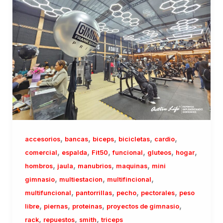
,
,
,
,
,
accesorios
bancas
biceps
bicicletas
cardio
,
,
,
,
,
,
comercial
espalda
Fit50
funcional
gluteos
hogar
,
,
,
,
hombros
jaula
manubrios
maquinas
mini
,
,
,
gimnasio
multiestacion
multifincional
,
,
,
,
multifuncional
pantorrillas
pecho
pectorales
peso
,
,
,
,
libre
piernas
proteinas
proyectos de gimnasio
,
,
,
rack
repuestos
smith
triceps