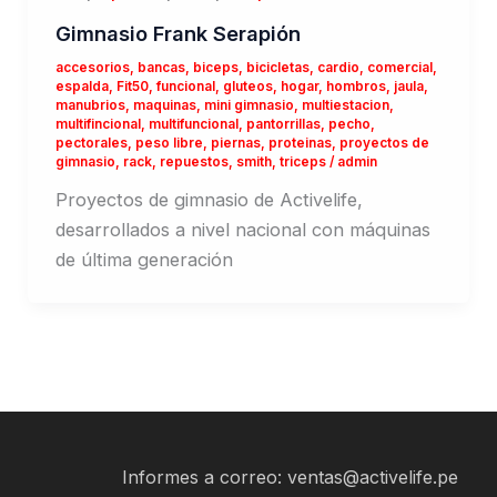
Gimnasio Frank Serapión
accesorios
,
bancas
,
biceps
,
bicicletas
,
cardio
,
comercial
,
espalda
,
Fit50
,
funcional
,
gluteos
,
hogar
,
hombros
,
jaula
,
manubrios
,
maquinas
,
mini gimnasio
,
multiestacion
,
multifincional
,
multifuncional
,
pantorrillas
,
pecho
,
pectorales
,
peso libre
,
piernas
,
proteinas
,
proyectos de
gimnasio
,
rack
,
repuestos
,
smith
,
triceps
/
admin
Proyectos de gimnasio de Activelife,
desarrollados a nivel nacional con máquinas
de última generación
Informes a correo: ventas@activelife.pe