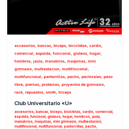
,
,
,
,
,
accesorios
bancas
biceps
bicicletas
cardio
,
,
,
,
,
comercial
espalda
funcional
gluteos
hogar
,
,
,
,
hombros
jaula
manubrios
maquinas
mini
,
,
,
gimnasio
multiestacion
multifincional
,
,
,
,
multifuncional
pantorrillas
pecho
pectorales
peso
,
,
,
,
libre
piernas
proteinas
proyectos de gimnasio
,
,
,
rack
repuestos
smith
triceps
Club Universitario «U»
accesorios
,
bancas
,
biceps
,
bicicletas
,
cardio
,
comercial
,
espalda
,
funcional
,
gluteos
,
hogar
,
hombros
,
jaula
,
manubrios
,
maquinas
,
mini gimnasio
,
multiestacion
,
multifincional
,
multifuncional
,
pantorrillas
,
pecho
,