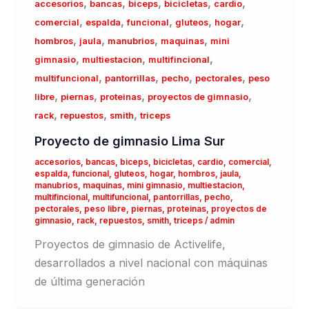
,
,
,
,
,
accesorios
bancas
biceps
bicicletas
cardio
,
,
,
,
,
comercial
espalda
funcional
gluteos
hogar
,
,
,
,
hombros
jaula
manubrios
maquinas
mini
,
,
,
gimnasio
multiestacion
multifincional
,
,
,
,
multifuncional
pantorrillas
pecho
pectorales
peso
,
,
,
,
libre
piernas
proteinas
proyectos de gimnasio
,
,
,
rack
repuestos
smith
triceps
Proyecto de gimnasio Lima Sur
accesorios
,
bancas
,
biceps
,
bicicletas
,
cardio
,
comercial
,
espalda
,
funcional
,
gluteos
,
hogar
,
hombros
,
jaula
,
manubrios
,
maquinas
,
mini gimnasio
,
multiestacion
,
multifincional
,
multifuncional
,
pantorrillas
,
pecho
,
pectorales
,
peso libre
,
piernas
,
proteinas
,
proyectos de
gimnasio
,
rack
,
repuestos
,
smith
,
triceps
/
admin
Proyectos de gimnasio de Activelife,
desarrollados a nivel nacional con máquinas
de última generación