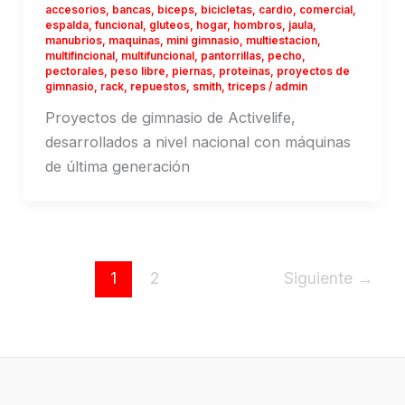
accesorios
,
bancas
,
biceps
,
bicicletas
,
cardio
,
comercial
,
espalda
,
funcional
,
gluteos
,
hogar
,
hombros
,
jaula
,
manubrios
,
maquinas
,
mini gimnasio
,
multiestacion
,
multifincional
,
multifuncional
,
pantorrillas
,
pecho
,
pectorales
,
peso libre
,
piernas
,
proteinas
,
proyectos de
gimnasio
,
rack
,
repuestos
,
smith
,
triceps
/
admin
Proyectos de gimnasio de Activelife,
desarrollados a nivel nacional con máquinas
de última generación
1
2
Siguiente
→