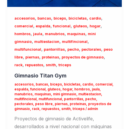
,
,
,
,
,
accesorios
bancas
biceps
bicicletas
cardio
,
,
,
,
,
comercial
espalda
funcional
gluteos
hogar
,
,
,
,
hombros
jaula
manubrios
maquinas
mini
,
,
,
gimnasio
multiestacion
multifincional
,
,
,
,
multifuncional
pantorrillas
pecho
pectorales
peso
,
,
,
,
libre
piernas
proteinas
proyectos de gimnasio
,
,
,
rack
repuestos
smith
triceps
Gimnasio Titan Gym
accesorios
,
bancas
,
biceps
,
bicicletas
,
cardio
,
comercial
,
espalda
,
funcional
,
gluteos
,
hogar
,
hombros
,
jaula
,
manubrios
,
maquinas
,
mini gimnasio
,
multiestacion
,
multifincional
,
multifuncional
,
pantorrillas
,
pecho
,
pectorales
,
peso libre
,
piernas
,
proteinas
,
proyectos de
gimnasio
,
rack
,
repuestos
,
smith
,
triceps
/
admin
Proyectos de gimnasio de Activelife,
desarrollados a nivel nacional con máquinas