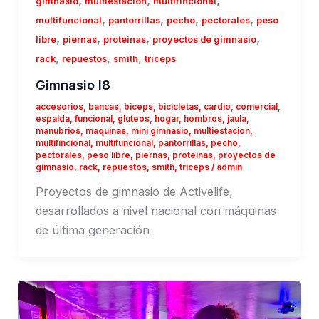
gimnasio
multiestacion
multifincional
,
,
,
,
multifuncional
pantorrillas
pecho
pectorales
peso
,
,
,
,
libre
piernas
proteinas
proyectos de gimnasio
,
,
,
rack
repuestos
smith
triceps
Gimnasio I8
accesorios
,
bancas
,
biceps
,
bicicletas
,
cardio
,
comercial
,
espalda
,
funcional
,
gluteos
,
hogar
,
hombros
,
jaula
,
manubrios
,
maquinas
,
mini gimnasio
,
multiestacion
,
multifincional
,
multifuncional
,
pantorrillas
,
pecho
,
pectorales
,
peso libre
,
piernas
,
proteinas
,
proyectos de
gimnasio
,
rack
,
repuestos
,
smith
,
triceps
/
admin
Proyectos de gimnasio de Activelife,
desarrollados a nivel nacional con máquinas
de última generación