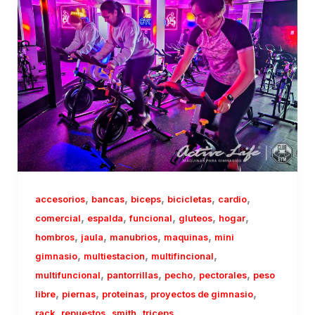
,
,
,
,
,
accesorios
bancas
biceps
bicicletas
cardio
,
,
,
,
,
comercial
espalda
funcional
gluteos
hogar
,
,
,
,
hombros
jaula
manubrios
maquinas
mini
,
,
,
gimnasio
multiestacion
multifincional
,
,
,
,
multifuncional
pantorrillas
pecho
pectorales
peso
,
,
,
,
libre
piernas
proteinas
proyectos de gimnasio
,
,
,
rack
repuestos
smith
triceps