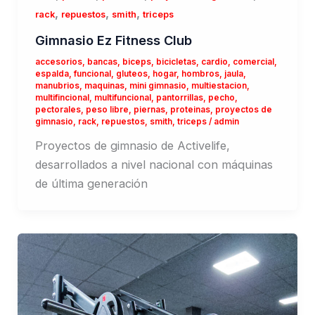
,
,
,
rack
repuestos
smith
triceps
Gimnasio Ez Fitness Club
accesorios
,
bancas
,
biceps
,
bicicletas
,
cardio
,
comercial
,
espalda
,
funcional
,
gluteos
,
hogar
,
hombros
,
jaula
,
manubrios
,
maquinas
,
mini gimnasio
,
multiestacion
,
multifincional
,
multifuncional
,
pantorrillas
,
pecho
,
pectorales
,
peso libre
,
piernas
,
proteinas
,
proyectos de
gimnasio
,
rack
,
repuestos
,
smith
,
triceps
/
admin
Proyectos de gimnasio de Activelife,
desarrollados a nivel nacional con máquinas
de última generación