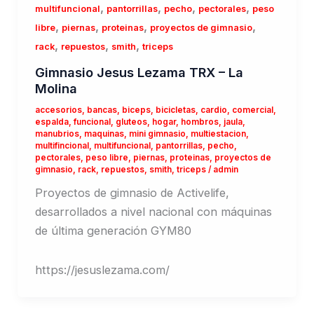
,
,
,
,
multifuncional
pantorrillas
pecho
pectorales
peso
,
,
,
,
libre
piernas
proteinas
proyectos de gimnasio
,
,
,
rack
repuestos
smith
triceps
Gimnasio Jesus Lezama TRX – La
Molina
accesorios
,
bancas
,
biceps
,
bicicletas
,
cardio
,
comercial
,
espalda
,
funcional
,
gluteos
,
hogar
,
hombros
,
jaula
,
manubrios
,
maquinas
,
mini gimnasio
,
multiestacion
,
multifincional
,
multifuncional
,
pantorrillas
,
pecho
,
pectorales
,
peso libre
,
piernas
,
proteinas
,
proyectos de
gimnasio
,
rack
,
repuestos
,
smith
,
triceps
/
admin
Proyectos de gimnasio de Activelife,
desarrollados a nivel nacional con máquinas
de última generación GYM80
https://jesuslezama.com/