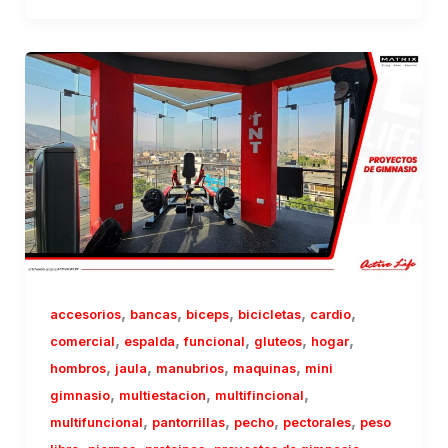
,
,
,
,
,
accesorios
bancas
biceps
bicicletas
cardio
,
,
,
,
,
comercial
espalda
funcional
gluteos
hogar
,
,
,
,
hombros
jaula
manubrios
maquinas
mini
,
,
,
gimnasio
multiestacion
multifincional
,
,
,
,
multifuncional
pantorrillas
pecho
pectorales
peso