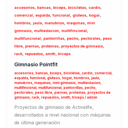
,
,
,
,
,
accesorios
bancas
biceps
bicicletas
cardio
,
,
,
,
,
comercial
espalda
funcional
gluteos
hogar
,
,
,
,
hombros
jaula
manubrios
maquinas
mini
,
,
,
gimnasio
multiestacion
multifincional
,
,
,
,
multifuncional
pantorrillas
pecho
pectorales
peso
,
,
,
,
libre
piernas
proteinas
proyectos de gimnasio
,
,
,
rack
repuestos
smith
triceps
Gimnasio Pointfit
accesorios
,
bancas
,
biceps
,
bicicletas
,
cardio
,
comercial
,
espalda
,
funcional
,
gluteos
,
hogar
,
hombros
,
jaula
,
manubrios
,
maquinas
,
mini gimnasio
,
multiestacion
,
multifincional
,
multifuncional
,
pantorrillas
,
pecho
,
pectorales
,
peso libre
,
piernas
,
proteinas
,
proyectos de
gimnasio
,
rack
,
repuestos
,
smith
,
triceps
/
admin
Proyectos de gimnasio de Activelife,
desarrollados a nivel nacional con máquinas
de última generación