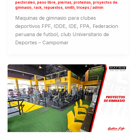
pectorales
,
peso libre
,
piernas
,
proteinas
,
proyectos de
gimnasio
,
rack
,
repuestos
,
smith
,
triceps
/
admin
Maquinas de gimnasio para clubes
deportivos FPF, IDDE, IDE, FPA, Federacion
peruana de futbol, club Universitario de
Deportes – Campomar