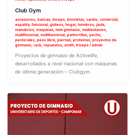
Club Gym
accesorios
,
bancas
,
biceps
,
bicicletas
,
cardio
,
comercial
,
espalda
,
funcional
,
gluteos
,
hogar
,
hombros
,
jaula
,
manubrios
,
maquinas
,
mini gimnasio
,
multiestacion
,
multifincional
,
multifuncional
,
pantorrillas
,
pecho
,
pectorales
,
peso libre
,
piernas
,
proteinas
,
proyectos de
gimnasio
,
rack
,
repuestos
,
smith
,
triceps
/
admin
Proyectos de gimnasio de Activelife,
desarrollados a nivel nacional con máquinas
de última generación – Clubgym