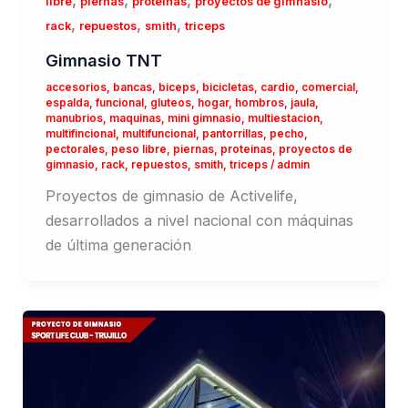
,
,
,
,
libre
piernas
proteinas
proyectos de gimnasio
,
,
,
rack
repuestos
smith
triceps
Gimnasio TNT
accesorios
,
bancas
,
biceps
,
bicicletas
,
cardio
,
comercial
,
espalda
,
funcional
,
gluteos
,
hogar
,
hombros
,
jaula
,
manubrios
,
maquinas
,
mini gimnasio
,
multiestacion
,
multifincional
,
multifuncional
,
pantorrillas
,
pecho
,
pectorales
,
peso libre
,
piernas
,
proteinas
,
proyectos de
gimnasio
,
rack
,
repuestos
,
smith
,
triceps
/
admin
Proyectos de gimnasio de Activelife,
desarrollados a nivel nacional con máquinas
de última generación