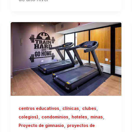
,
,
,
centros educativos
clínicas
clubes
,
,
,
,
colegios}
condominios
hoteles
minas
,
Proyecto de gimnasio
proyectos de