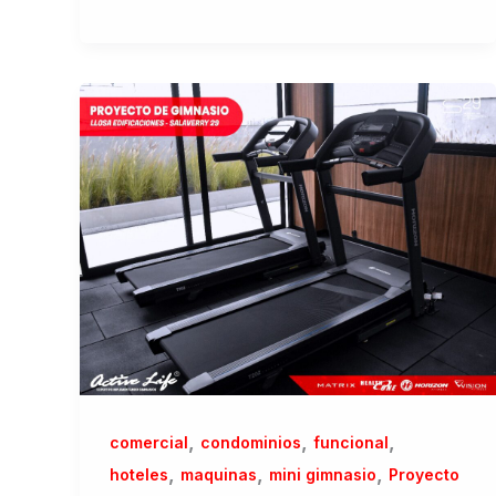
,
,
,
comercial
condominios
funcional
,
,
,
hoteles
maquinas
mini gimnasio
Proyecto