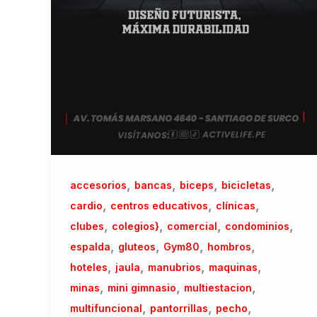
,
,
,
,
accesorios
bancas
biceps
bicicletas
,
,
,
cardio
centros educativos
clínicas
,
,
,
,
clubes
colegios}
comercial
condominios
,
,
,
,
espalda
gluteos
Gym80
hombros
,
,
,
,
hoteles
jaula
manubrios
maquinas
,
,
,
minas
mini gimnasio
multiestacion
,
,
,
multifuncional
pantorrillas
pecho