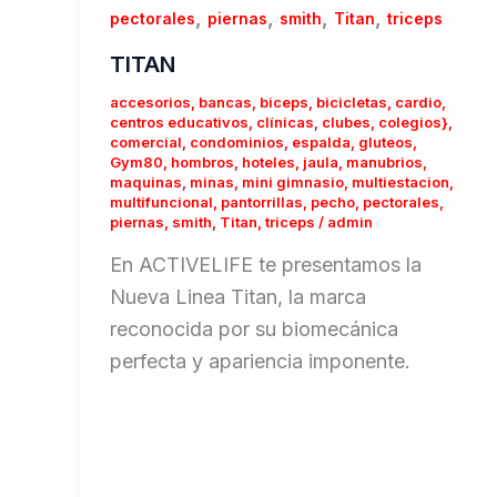
,
,
,
,
pectorales
piernas
smith
Titan
triceps
TITAN
accesorios
,
bancas
,
biceps
,
bicicletas
,
cardio
,
centros educativos
,
clínicas
,
clubes
,
colegios}
,
comercial
,
condominios
,
espalda
,
gluteos
,
Gym80
,
hombros
,
hoteles
,
jaula
,
manubrios
,
maquinas
,
minas
,
mini gimnasio
,
multiestacion
,
multifuncional
,
pantorrillas
,
pecho
,
pectorales
,
piernas
,
smith
,
Titan
,
triceps
/
admin
En ACTIVELIFE te presentamos la
Nueva Linea Titan, la marca
reconocida por su biomecánica
perfecta y apariencia imponente.