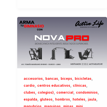
,
,
,
,
accesorios
bancas
biceps
bicicletas
,
,
,
cardio
centros educativos
clínicas
,
,
,
,
clubes
colegios}
comercial
condominios
,
,
,
,
,
espalda
gluteos
hombros
hoteles
jaula
,
,
,
manubrios
maquinas
minas
mini