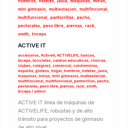
,
,
,
,
,
hombros
hoteles
jaula
maquinas
minas
,
,
,
mini gimnasio
multiestacion
multifincional
,
,
,
multifuncional
pantorrillas
pecho
,
,
,
,
pectorales
peso libre
piernas
rack
,
smith
triceps
ACTIVE IT
accesorios
,
Activeit
,
ACTIVELIFE
,
bancas
,
biceps
,
bicicletas
,
centros educativos
,
clínicas
,
clubes
,
colegios}
,
comercial
,
condominios
,
espalda
,
gluteos
,
hogar
,
hombros
,
hoteles
,
jaula
,
maquinas
,
minas
,
mini gimnasio
,
multiestacion
,
multifincional
,
multifuncional
,
pantorrillas
,
pecho
,
pectorales
,
peso libre
,
piernas
,
rack
,
smith
,
triceps
/
admin
ACTIVE IT linea de máquinas de
ACTIVELIFE, robustas y de alto
tránsito para proyectos de gimnasio
de alto nivel