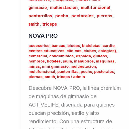
,
,
,
gimnasio
multiestacion
multifuncional
,
,
,
,
pantorrillas
pecho
pectorales
piernas
,
smith
triceps
NOVA PRO
accesorios
,
bancas
,
biceps
,
bicicletas
,
cardio
,
centros educativos
,
clínicas
,
clubes
,
colegios}
,
comercial
,
condominios
,
espalda
,
gluteos
,
hombros
,
hoteles
,
jaula
,
manubrios
,
maquinas
,
minas
,
mini gimnasio
,
multiestacion
,
multifuncional
,
pantorrillas
,
pecho
,
pectorales
,
piernas
,
smith
,
triceps
/
admin
Descubre NOVA PRO, la línea premium
de máquinas de gimnasio de
ACTIVELIFE, diseñada para quienes
buscan precisión, estilo y alto
rendimiento. Con una estructura de