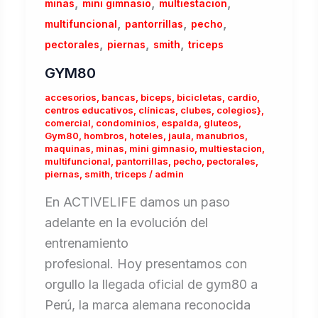
,
,
,
minas
mini gimnasio
multiestacion
,
,
,
multifuncional
pantorrillas
pecho
,
,
,
pectorales
piernas
smith
triceps
GYM80
accesorios
,
bancas
,
biceps
,
bicicletas
,
cardio
,
centros educativos
,
clínicas
,
clubes
,
colegios}
,
comercial
,
condominios
,
espalda
,
gluteos
,
Gym80
,
hombros
,
hoteles
,
jaula
,
manubrios
,
maquinas
,
minas
,
mini gimnasio
,
multiestacion
,
multifuncional
,
pantorrillas
,
pecho
,
pectorales
,
piernas
,
smith
,
triceps
/
admin
En ACTIVELIFE damos un paso
adelante en la evolución del
entrenamiento
profesional. Hoy presentamos con
orgullo la llegada oficial de gym80 a
Perú, la marca alemana reconocida