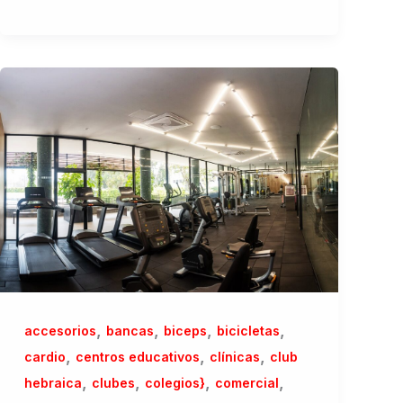
,
,
,
,
accesorios
bancas
biceps
bicicletas
,
,
,
cardio
centros educativos
clínicas
club
,
,
,
,
hebraica
clubes
colegios}
comercial