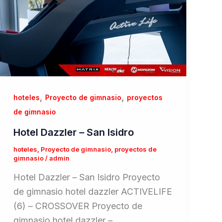
,
,
hoteles
Proyecto de gimnasio
proyectos
de gimnasio
Hotel Dazzler – San Isidro
hoteles
,
Proyecto de gimnasio
,
proyectos de
gimnasio
/
admin
Hotel Dazzler – San Isidro Proyecto
de gimnasio hotel dazzler ACTIVELIFE
(6) – CROSSOVER Proyecto de
gimnasio hotel dazzler –