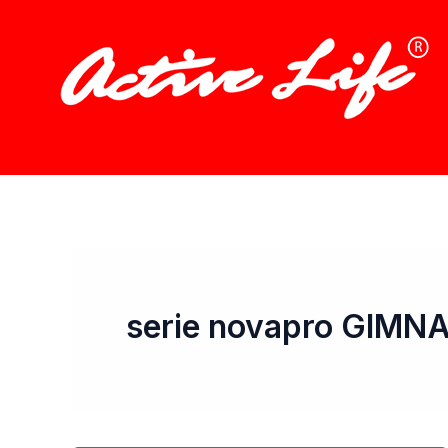
Ir
al
contenido
serie novapro GIMN