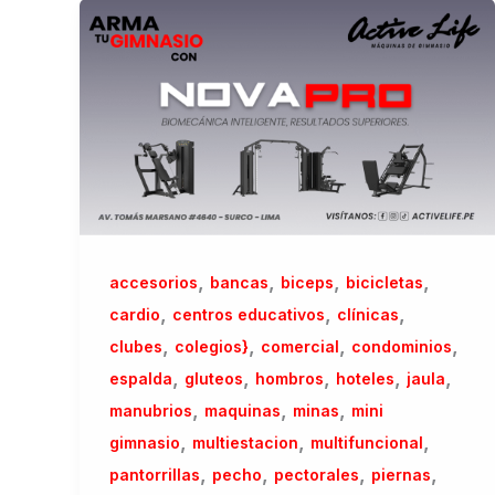
,
,
,
,
accesorios
bancas
biceps
bicicletas
,
,
,
cardio
centros educativos
clínicas
,
,
,
,
clubes
colegios}
comercial
condominios
,
,
,
,
,
espalda
gluteos
hombros
hoteles
jaula
,
,
,
manubrios
maquinas
minas
mini
,
,
,
gimnasio
multiestacion
multifuncional
,
,
,
,
pantorrillas
pecho
pectorales
piernas